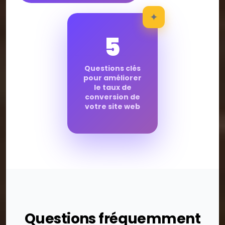
✦
5
Questions clés
pour améliorer
le taux de
conversion de
votre site web
Questions fréquemment