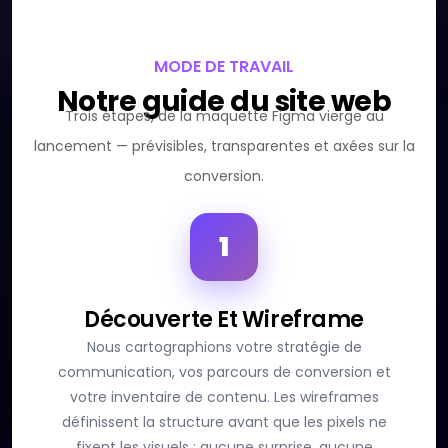
MODE DE TRAVAIL
Notre guide du site web
Trois étapes, de la maquette Figma vierge au
lancement — prévisibles, transparentes et axées sur la
conversion.
1
Découverte Et Wireframe
Nous cartographions votre stratégie de
communication, vos parcours de conversion et
votre inventaire de contenu. Les wireframes
définissent la structure avant que les pixels ne
fixent les visuels : aucune surprise, aucune