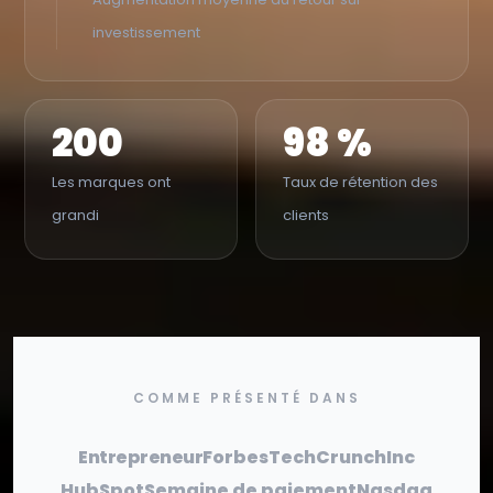
investissement
200
98 %
Les marques ont
Taux de rétention des
grandi
clients
COMME PRÉSENTÉ DANS
Entrepreneur
Forbes
TechCrunch
Inc
HubSpot
Semaine de paiement
Nasdaq