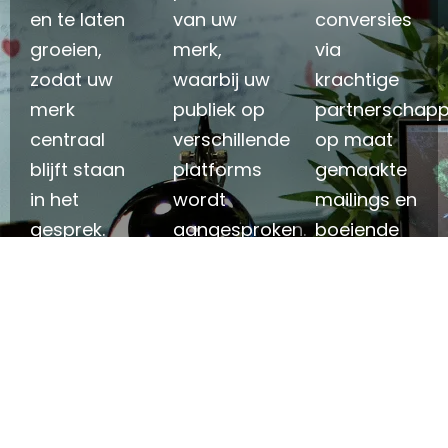
en te laten
van uw
conversies
groeien,
merk,
via
zodat uw
waarbij uw
krachtige
merk
publiek op
partnerschapp
centraal
verschillende
op maat
blijft staan ​​
platforms
gemaakte
in het
wordt
mailings en
gesprek.
aangesproken.
boeiende
digitale en
persoonlijke
evenementen."