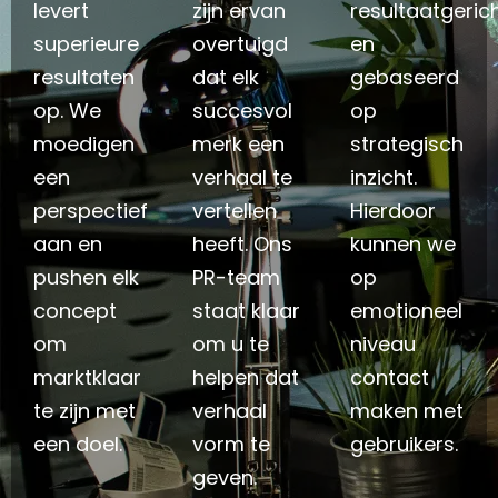
levert
zijn ervan
resultaatgeric
superieure
overtuigd
en
resultaten
dat elk
gebaseerd
op. We
succesvol
op
moedigen
merk een
strategisch
een
verhaal te
inzicht.
perspectief
vertellen
Hierdoor
aan en
heeft. Ons
kunnen we
pushen elk
PR-team
op
concept
staat klaar
emotioneel
om
om u te
niveau
marktklaar
helpen dat
contact
te zijn met
verhaal
maken met
een doel.
vorm te
gebruikers.
geven.