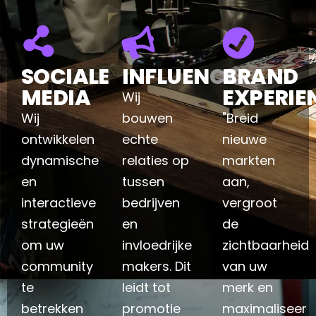
SOCIALE
INFLUENCER
BRAND
MEDIA
EXPERIE
Wij
Wij
bouwen
"Breid
ontwikkelen
echte
nieuwe
dynamische
relaties op
markten
en
tussen
aan,
interactieve
bedrijven
vergroot
strategieën
en
de
om uw
invloedrijke
zichtbaarheid
community
makers. Dit
van uw
te
leidt tot
merk en
betrekken
promotie
maximaliseer