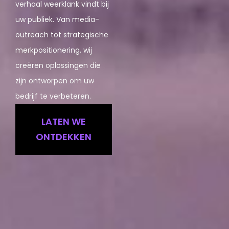
verhaal weerklank vindt bij
uw publiek. Van media-
outreach tot strategische
merkpositionering, wij
creëren oplossingen die
zijn ontworpen om uw
bedrijf te verbeteren.
LATEN WE
ONTDEKKEN