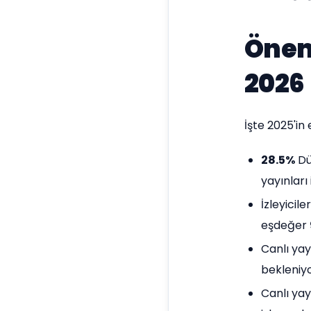
Öneml
2026
İşte 2025'in e
28.5%
Dün
yayınları 
İzleyicil
eşdeğer
Canlı yay
bekleniy
Canlı ya