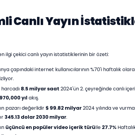
i Canlı Yayın İstatistikl
n ilgi çekici canlı yayın istatistiklerinin bir özeti:
ya çapındaki internet kullanıcılarının %70'i haftalık olara
izliyor.
er harcadı
8.5 milyar saat
2024'ün 2. çeyreğinde canlı içeri
970,000 yıl
akış.
ın pazarı değerlidir
$ 99.82 milyar
2024 yılında ve vurma
or
345.13 dolar 2030 milyar
.
yın
üçüncü en popüler video içerik türü
Ile
27.7%
Haftalı