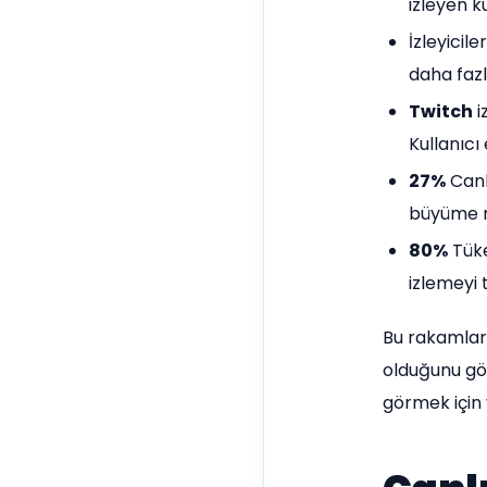
izleyen ku
İzleyicil
daha faz
Twitch
i
Kullanıcı 
27%
Canl
büyüme m
80%
Tüke
izlemeyi 
Bu rakamlar,
olduğunu göst
görmek için 