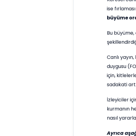
ise fırlamas
büyüme or
Bu büyüme, c
şekillendirdi
Canlı yayın, 
duygusu (FOM
için, kitlel
sadakati artı
İzleyiciler i
kurmanın hey
nasıl yararla
Ayrıca aşa