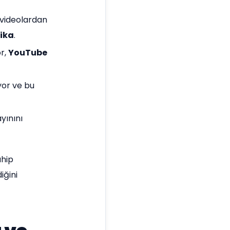
 videolardan
ika
.
or,
YouTube
yor ve bu
yınını
ahip
iğini