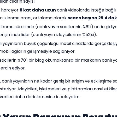
llanıcıların sayısı.
er harcıyor
8 kat daha uzun
canlı videolarda, isteğe bağlı
la izlenme oranı, ortalama olarak
seans başına 25.4 dak
zlenme süresinde (canlı yayın saatlerinin %61'i) önde gidiy
erişiminde lider (canlı yayın izleyicilerinin %52'si).
ı yayınların büyük çoğunluğu mobil cihazlarda gerçekleşi
obil ağların gelişmesiyle sağlanıyor.
ticilerin %70'i bir blog okumaktansa bir markanın canlı ya
tercih ediyor.
 canlı yayınların ne kadar geniş bir erişim ve etkileşime s
eriyor. İzleyicileri, işletmeleri ve platformları nasıl etkiled
verileri daha derinlemesine inceleyelim.