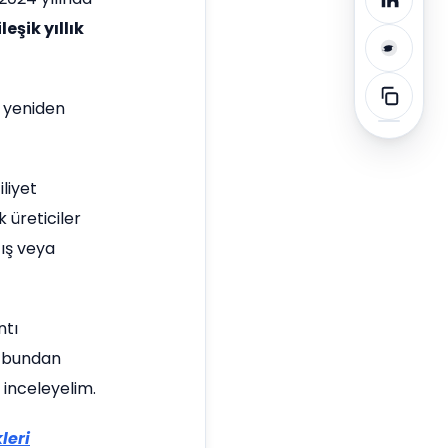
leşik yıllık
l yeniden
iliyet
 üreticiler
tış veya
ntı
e bundan
i inceleyelim.
leri