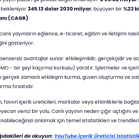
ı bekleniyor
345.13 dolar 2030 milyar
, büyüyen bir
%23 bi
anı (CAGR)
.
anlı yayınların eğlence, e-ticaret, eğitim ve iletişimi nası
ğini gösteriyor.
benzersiz avantajlar sunar: etkileşimlidir, gerçekçidir ve ac
O - bir şeyi kaçırma korkusu) yaratır. İşletmeler ve içerik
erle gerçek zamanlı etkileşim kurma, güven oluşturma ve sa
rma fırsatıdır.
çin, favori içerik üreticileri, markalar veya etkinliklerle bağla
ecan verici bir yolu. Canlı yayının neden çığır açtığını v
nabileceğinizi anlamak için temel istatistikleri ve trendler
ğıdakileri de okuyun:
YouTube İçerik Üreticisi İstatistik