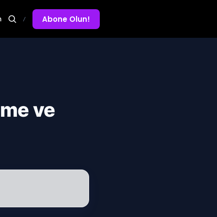
Abone Olun!
m
/
yüme ve