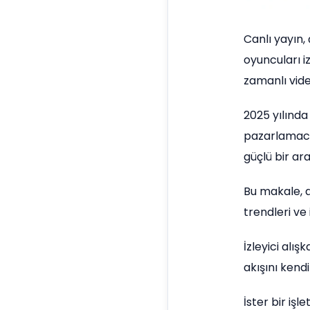
Canlı yayın, 
oyuncuları i
zamanlı vide
2025 yılında
pazarlamacıl
güçlü bir ara
Bu makale, a
trendleri ve
İzleyici alı
akışını kend
İster bir işle