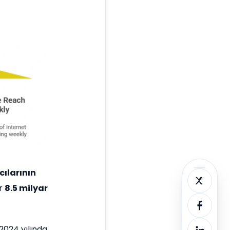
cılarının
er
8.5 milyar
2024 yılında