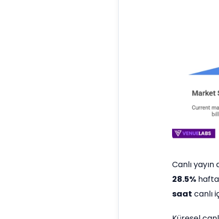
Canlı yayın a
28.5%
haftal
saat
canlı i
Küresel canl