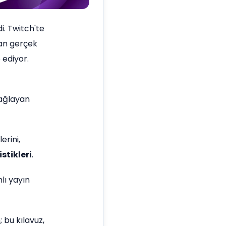
i. Twitch'te
san gerçek
 ediyor.
sağlayan
erini,
stikleri
.
lı yayın
n; bu kılavuz,