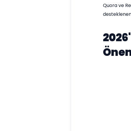
Quora ve Red
desteklenen 
2026
Önem