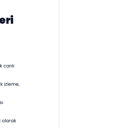
eri
k canlı
k izleme,
sı
k olarak