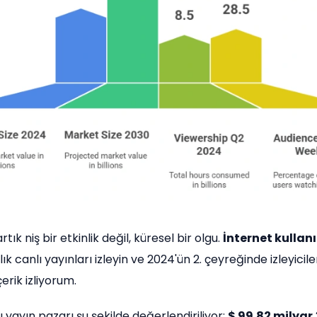
rtık niş bir etkinlik değil, küresel bir olgu.
İnternet kullanı
ık canlı yayınları izleyin ve 2024'ün 2. çeyreğinde izleyicil
çerik izliyorum.
ı yayın pazarı şu şekilde değerlendiriliyor:
$ 99.82 milyar