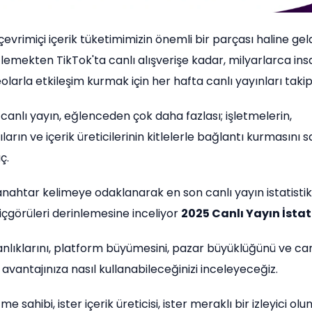
çevrimiçi içerik tüketimimizin önemli bir parçası haline geld
zlemekten TikTok'ta canlı alışverişe kadar, milyarlarca in
olarla etkileşim kurmak için her hafta canlı yayınları takip
 canlı yayın, eğlenceden çok daha fazlası; işletmelerin,
arın ve içerik üreticilerinin kitlelerle bağlantı kurmasını 
ç.
nahtar kelimeye odaklanarak en son canlı yayın istatistikl
 içgörüleri derinlemesine inceliyor
2025 Canlı Yayın İstati
şkanlıklarını, platform büyümesini, pazar büyüklüğünü ve can
i avantajınıza nasıl kullanabileceğinizi inceleyeceğiz.
tme sahibi, ister içerik üreticisi, ister meraklı bir izleyici olu