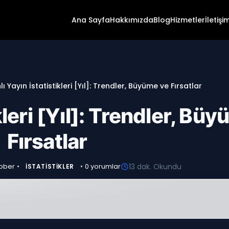
Ana Sayfa
Hakkımızda
Blog
Hizmetler
İletişi
ı Yayın İstatistikleri [Yıl]: Trendler, Büyüme ve Fırsatlar
kleri [Yıl]: Trendler, Bü
Fırsatlar
bber
•
•
0 yorumlar
13 dak. Okundu
İSTATISTIKLER